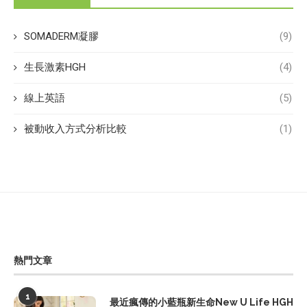
SOMADERM凝膠
(9)
生長激素HGH
(4)
線上英語
(5)
被動收入方式分析比較
(1)
熱門文章
1
最近瘋傳的小藍瓶新生命New U Life HGH