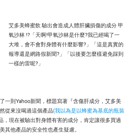
艾多美蜂蜜飲 驗出會造成人體肝臟損傷的成分 甲
氧沙林 !?「天啊!甲氧沙林是什麼?我已經喝了一
大堆，會不會對身體有什麼影響?」「這是真實的
報導還是網路假新聞?」「以後要怎麼樣避免踩到
一樣的雷呢?」
一則Yahoo新聞，標題寫著『含傷肝成分，艾多美
然從來沒喝過這個產品
(我以為是以
蜂蜜為基底
的瓶裝
品，現在被驗出對身體有害的成分，肯定讓很多買過
美其他產品的安全性也產生疑慮。