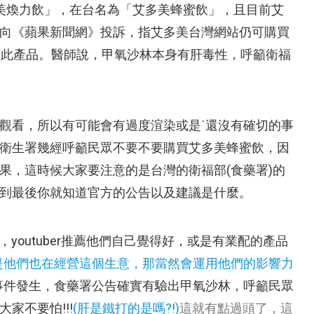
美煥力飲」，在台名為「艾多美蜂蜜飲」，且目前艾
向《蘋果新聞網》投訴，指艾多美台灣網站仍可購買
er推薦此產品。醫師說，甲氧沙林本身有肝毒性，呼籲衛福
觀看，所以有可能會有過度渲染或是ˋ還沒有確切的事
衛生署幾經呼籲民眾不要不要購買艾多美蜂蜜飲，因
果，這時候大家要注意的是台灣的衛福部(食藥署)的
到最後你就知道官方的公告以及建議是什麼。
實，youtuber推薦他們自己覺得好，或是有業配的產品
是他們也在經營這個生意，那當然會運用他們的影響力
事件發生，食藥署公告確實有驗出甲氧沙林，呼籲民眾
大家不要怕!!!
(肝是鐵打的是嗎?!)
這就有點過頭了，這