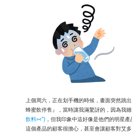
上個周六，正在划手機的時候，畫面突然跳出了
蜂蜜飲停售』，當時讓我滿驚訝的，因為我雖
飲料><“)
，但我印象中這好像是他們的明星產
這個產品的顧客很擔心，甚至會讓顧客對艾多