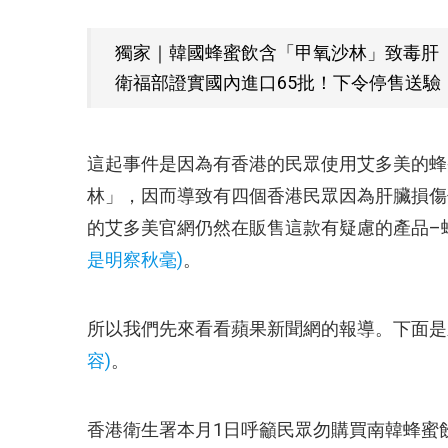
獨家｜韓國蜂蜜飲含「甲氧沙林」致毒肝
衛福部證實國內進口65批！下令停售送驗
這起事件是因為有香港的民眾使用艾多美的蜂
林」，因而導致有四個香港民眾因為肝臟損傷
的艾多美官網仍然在販售這款有疑慮的產品–
是明察秋毫)
。
所以我們先來看看蘋果新聞網的報導。下面是
容)
。
香港衛生署本月
1日呼籲民眾勿購買南韓蜂蜜飲