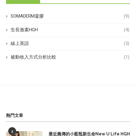
SOMADERM凝膠
(9)
生長激素HGH
(4)
線上英語
(5)
被動收入方式分析比較
(1)
熱門文章
1
最近瘋傳的小藍瓶新生命New U Life HGH