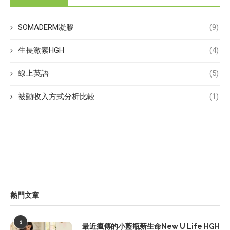
SOMADERM凝膠
(9)
生長激素HGH
(4)
線上英語
(5)
被動收入方式分析比較
(1)
熱門文章
1
最近瘋傳的小藍瓶新生命New U Life HGH