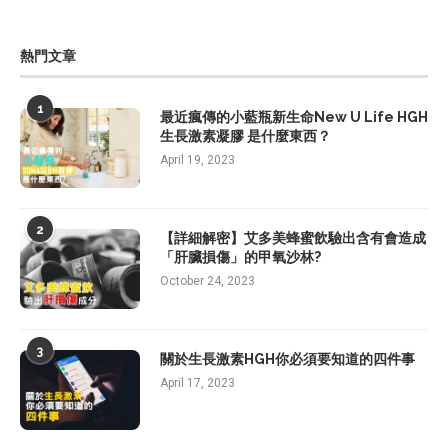
熱門文章
1
最近瘋傳的小藍瓶新生命New U Life HGH
生長激素凝膠 是什麼東西？
April 19, 2023
2
【詳細解密】艾多美蜂蜜飲驗出含有會造成
「肝臟損傷」的甲氧沙林?
October 24, 2023
3
關於生長激素HGH你必須要知道的四件事
April 17, 2023