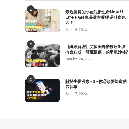
1
最近瘋傳的小藍瓶新生命New U
Life HGH 生長激素凝膠 是什麼東
西？
April 19, 2023
2
【詳細解密】艾多美蜂蜜飲驗出含
有會造成「肝臟損傷」的甲氧沙林?
October 24, 2023
3
關於生長激素HGH你必須要知道的
四件事
April 17, 2023