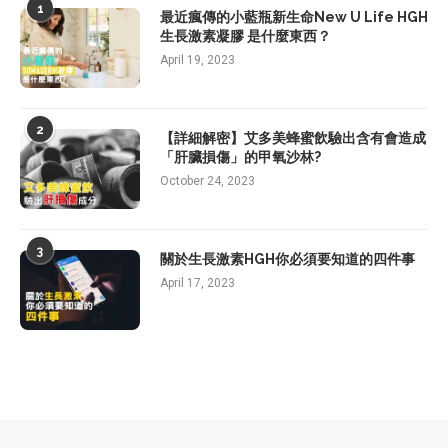
1
最近瘋傳的小藍瓶新生命New U Life HGH
生長激素凝膠 是什麼東西？
April 19, 2023
2
【詳細解密】艾多美蜂蜜飲驗出含有會造成
「肝臟損傷」的甲氧沙林?
October 24, 2023
3
關於生長激素HGH你必須要知道的四件事
April 17, 2023