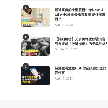
1
最近瘋傳的小藍瓶新生命New U
Life HGH 生長激素凝膠 是什麼東
西？
April 19, 2023
2
【詳細解密】艾多美蜂蜜飲驗出含
有會造成「肝臟損傷」的甲氧沙林?
October 24, 2023
3
關於生長激素HGH你必須要知道的
四件事
April 17, 2023