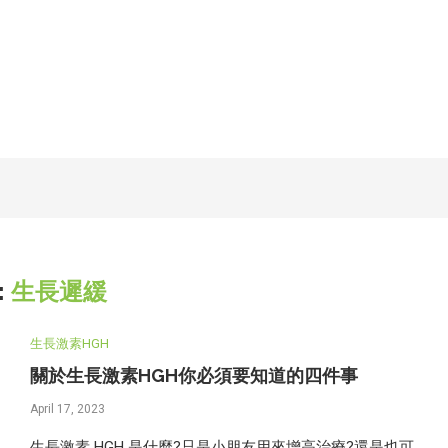
:
生長遲緩
生長激素HGH
關於生長激素HGH你必須要知道的四件事
April 17, 2023
生長激素 HGH 是什麼?只是小朋友用來增高治療?還是也可