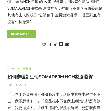
個 小藍瓶HGH凝膠 的 效果 很神奇，到底是什麼做的啊?
SOMADERM凝膠效果 這麼神奇，裡面該不會含有西藥或是
其他有害人體成分?它被稱作 生長激素凝膠 ，裡面到底有
沒有生長激素?
READ MORE
SOMADERM凝膠
如何辦理新生命SOMADERM HGH凝膠退貨
April 16, 2023
「天啊！身邊每個人都潑我冷水，這個事業根本經營不下
去，我不想做了！」「產品根本不像我上線說的那麼有效
果，我要退貨！」當發生這樣的狀況的時候，要怎麼保障