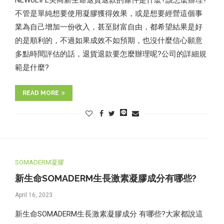
NEWULIFE美商新生命退貨退款的條件是什麼?該怎麼辦理?
不管是單純想要使用凝膠獲得效果，或是想要經營這個事
業為自己增加一份收入，甚至財富自由，都希望結果是好
的是順利的，不過如果成效不如預期，也沒什麼信心願意
多點時間評估的話，退貨退款要怎麼辦理呢?公司的詳細規
範是什麼?
READ MORE
SOMADERM凝膠
新生命SOMADERM生長激素凝膠成分有哪些?
April 16, 2023
新生命SOMADERM生長激素凝膠成分 有哪些?大家都說這