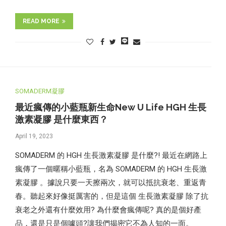
READ MORE
SOMADERM凝膠
最近瘋傳的小藍瓶新生命New U Life HGH 生長
激素凝膠 是什麼東西？
April 19, 2023
SOMADERM 的 HGH 生長激素凝膠 是什麼?! 最近在網路上
瘋傳了一個暱稱小藍瓶，名為 SOMADERM 的 HGH 生長激
素凝膠 。據說只要一天擦兩次，就可以抵抗衰老、重返青
春。聽起來好像挺厲害的，但是這個 生長激素凝膠 除了抗
衰老之外還有什麼效用? 為什麼會瘋傳呢? 真的是個好產
品，還是只是個噱頭?讓我們揭密它不為人知的一面。