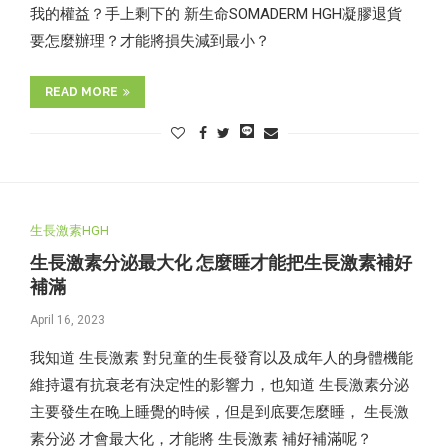
我的權益？手上剩下的 新生命SOMADERM HGH凝膠退貨
要怎麼辦理？才能將損失減到最小？
READ MORE
生長激素HGH
生長激素分泌最大化 怎麼睡才能把生長激素補好
補滿
April 16, 2023
我知道 生長激素 對兒童的生長發育以及成年人的身體機能
維持還有抗衰老有決定性的影響力，也知道 生長激素分泌
主要發生在晚上睡覺的時候，但是到底要怎麼睡， 生長激
素分泌 才會最大化，才能將 生長激素 補好補滿呢？