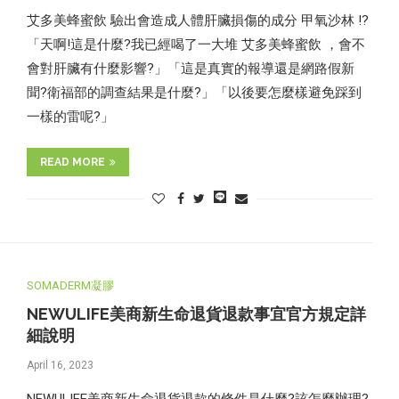
艾多美蜂蜜飲 驗出會造成人體肝臟損傷的成分 甲氧沙林 !?
「天啊!這是什麼?我已經喝了一大堆 艾多美蜂蜜飲 ，會不
會對肝臟有什麼影響?」「這是真實的報導還是網路假新
聞?衛福部的調查結果是什麼?」「以後要怎麼樣避免踩到
一樣的雷呢?」
READ MORE
SOMADERM凝膠
NEWULIFE美商新生命退貨退款事宜官方規定詳
細說明
April 16, 2023