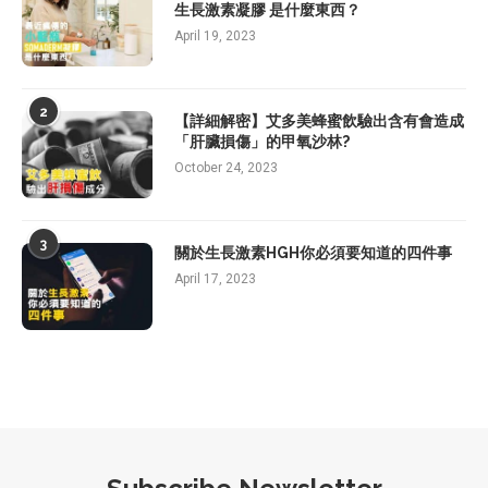
生長激素凝膠 是什麼東西？
April 19, 2023
2
【詳細解密】艾多美蜂蜜飲驗出含有會造成
「肝臟損傷」的甲氧沙林?
October 24, 2023
3
關於生長激素HGH你必須要知道的四件事
April 17, 2023