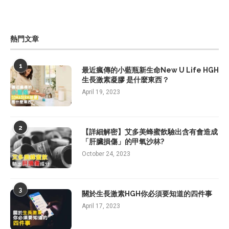
熱門文章
1
最近瘋傳的小藍瓶新生命New U Life HGH
生長激素凝膠 是什麼東西？
April 19, 2023
2
【詳細解密】艾多美蜂蜜飲驗出含有會造成
「肝臟損傷」的甲氧沙林?
October 24, 2023
3
關於生長激素HGH你必須要知道的四件事
April 17, 2023