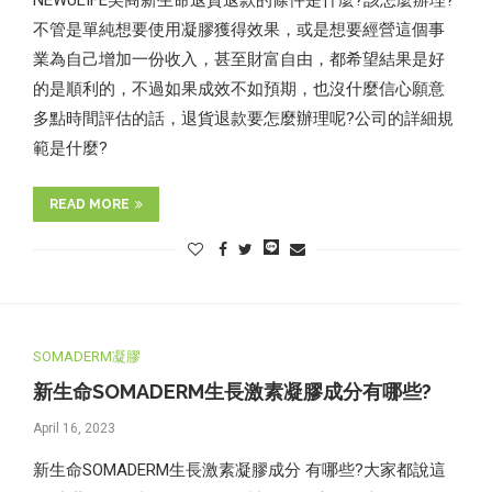
NEWULIFE美商新生命退貨退款的條件是什麼?該怎麼辦理?
不管是單純想要使用凝膠獲得效果，或是想要經營這個事
業為自己增加一份收入，甚至財富自由，都希望結果是好
的是順利的，不過如果成效不如預期，也沒什麼信心願意
多點時間評估的話，退貨退款要怎麼辦理呢?公司的詳細規
範是什麼?
READ MORE
SOMADERM凝膠
新生命SOMADERM生長激素凝膠成分有哪些?
April 16, 2023
新生命SOMADERM生長激素凝膠成分 有哪些?大家都說這