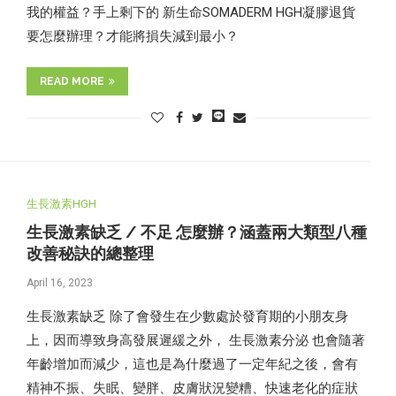
我的權益？手上剩下的 新生命SOMADERM HGH凝膠退貨
要怎麼辦理？才能將損失減到最小？
READ MORE
生長激素HGH
生長激素缺乏 / 不足 怎麼辦？涵蓋兩大類型八種
改善秘訣的總整理
April 16, 2023
生長激素缺乏 除了會發生在少數處於發育期的小朋友身
上，因而導致身高發展遲緩之外， 生長激素分泌 也會隨著
年齡增加而減少，這也是為什麼過了一定年紀之後，會有
精神不振、失眠、變胖、皮膚狀況變糟、快速老化的症狀