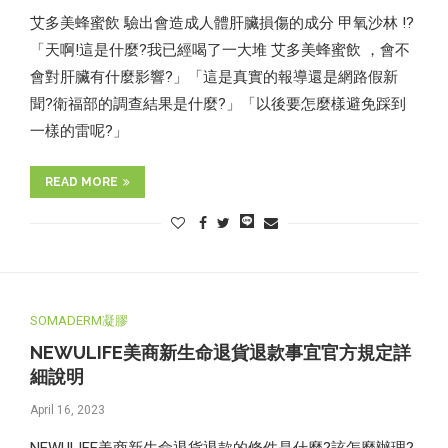
艾多美蜂蜜飲 驗出會造成人體肝臟損傷的成分 甲氧沙林 !?
「天啊!這是什麼?我已經喝了一大堆 艾多美蜂蜜飲 ，會不
會對肝臟有什麼影響?」「這是真實的報導還是網路假新
聞?衛福部的調查結果是什麼?」「以後要怎麼樣避免踩到
一樣的雷呢?」
READ MORE
SOMADERM凝膠
NEWULIFE美商新生命退貨退款事宜官方規定詳
細說明
April 16, 2023