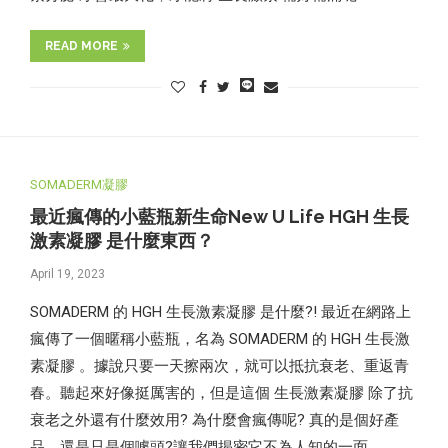
READ MORE
SOMADERM凝膠
最近瘋傳的小藍瓶新生命New U Life HGH 生長
激素凝膠 是什麼東西？
April 19, 2023
SOMADERM 的 HGH 生長激素凝膠 是什麼?! 最近在網路上
瘋傳了一個暱稱小藍瓶，名為 SOMADERM 的 HGH 生長激
素凝膠 。據說只要一天擦兩次，就可以抵抗衰老、重返青
春。聽起來好像挺厲害的，但是這個 生長激素凝膠 除了抗
衰老之外還有什麼效用? 為什麼會瘋傳呢? 真的是個好產
品，還是只是個噱頭?讓我們揭密它不為人知的一面。