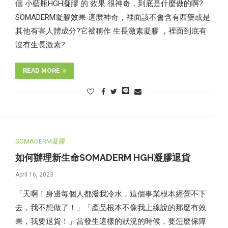
個 小藍瓶HGH凝膠 的 效果 很神奇，到底是什麼做的啊?
SOMADERM凝膠效果 這麼神奇，裡面該不會含有西藥或是
其他有害人體成分?它被稱作 生長激素凝膠 ，裡面到底有
沒有生長激素?
READ MORE
SOMADERM凝膠
如何辦理新生命SOMADERM HGH凝膠退貨
April 16, 2023
「天啊！身邊每個人都潑我冷水，這個事業根本經營不下
去，我不想做了！」「產品根本不像我上線說的那麼有效
果，我要退貨！」當發生這樣的狀況的時候，要怎麼保障